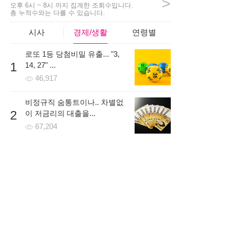
>
2시간 전 | 신고
오후 6시 ~ 8시 까지 집계한 조회수입니다.
총 누적수와는 다를 수 있습니다.
97
684
1
시사
경제/생활
연령별
로또 1등 당첨비밀 유출... "3,
girls***
1
14, 27" ...
걱정반 의심반으로 시작할까 고민하고있었는데 일주일 무료
46,917
로 진행을 먼저 해보고 나서 결정해도 된다는 말을 듣고 신청
했어요! 처음에는 낯설어 하더니 금방 적응하더라구요~
비정규직 숨통트이나.. 차별없
5시간 전 | 신고
2
이 저금리의 대출을...
61
543
1
67,204
온라인 시대, 개인회생파산 조
3
건 무료조회 후 무방문으로...
46,688
한국로또 30억 터진다! 이번 회
4
차 번호 6자리를...
59,329