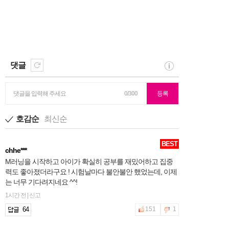
댓글
댓글을 입력해 주세요
0/300
등록
호감순
최신순
BEST
chhe***
M러닝을 시작하고 아이가 확실히 공부를 재밌어하고 집중
력도 좋아졌더라구요 ! 시험날마다 불안불안 했었는데, 이제
는 너무 기다려지네요 ^^!
1시간 전 | 신고
64
151
1