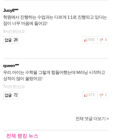
Jucy8***
학원에서 진행하는 수업과는 다르게 1:1로 진행되고 있다는
점이 너무 마음에 들어요!
5시간 전 | 신고
28
556
8
queen***
우리 아이는 수학을 그렇게 힘들어했는데 M러닝 시작하고
성적이 많이 올랐어요!
7시간 전 | 신고
72
373
2
전체 댓글 더보기 >
2hfnt***
학원을 계속 다녀도 성적변화가 너무 미미해서 M러닝 시작
했어요! 많이 기대해봅니다 ~
전체 랭킹 뉴스