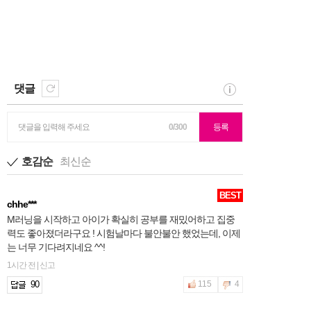
댓글
댓글을 입력해 주세요
0/300
등록
호감순
최신순
BEST
chhe***
M러닝을 시작하고 아이가 확실히 공부를 재밌어하고 집중
력도 좋아졌더라구요 ! 시험날마다 불안불안 했었는데, 이제
는 너무 기다려지네요 ^^!
1시간 전 | 신고
90
115
4