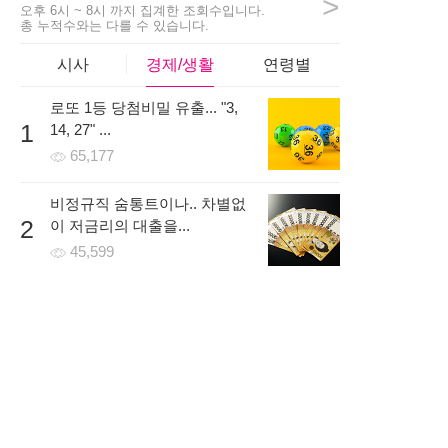
>
2시간 전 | 신고
오후 6시 ~ 8시 까지 집계한 조회수입니다.
총 누적수와는 다를 수 있습니다.
17
922
5
시사
경제/생활
연령별
로또 1등 당첨비밀 유출... "3,
girls***
1
14, 27" ...
걱정반 의심반으로 시작할까 고민하고있었는데 일주일 무료
65,177
로 진행을 먼저 해보고 나서 결정해도 된다는 말을 듣고 신청
했어요! 처음에는 낯설어 하더니 금방 적응하더라구요~
비정규직 숨통트이나.. 차별없
5시간 전 | 신고
2
이 저금리의 대출을...
97
996
2
45,599
온라인 시대, 개인회생파산 조
3
건 무료조회 후 무방문으로...
64,465
한국로또 30억 터진다! 이번 회
4
차 번호 6자리를...
70,249