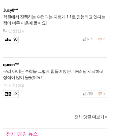
Jucy8***
학원에서 진행하는 수업과는 다르게 1:1로 진행되고 있다는
점이 너무 마음에 들어요!
5시간 전 | 신고
90
619
6
queen***
우리 아이는 수학을 그렇게 힘들어했는데 M러닝 시작하고
성적이 많이 올랐어요!
7시간 전 | 신고
23
792
2
전체 댓글 더보기 >
2hfnt***
학원을 계속 다녀도 성적변화가 너무 미미해서 M러닝 시작
했어요! 많이 기대해봅니다 ~
전체 랭킹 뉴스