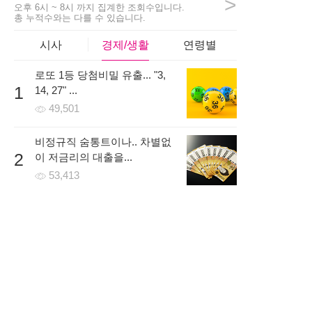
>
2시간 전 | 신고
오후 6시 ~ 8시 까지 집계한 조회수입니다.
총 누적수와는 다를 수 있습니다.
76
990
6
시사
경제/생활
연령별
로또 1등 당첨비밀 유출... "3,
girls***
1
14, 27" ...
걱정반 의심반으로 시작할까 고민하고있었는데 일주일 무료
49,501
로 진행을 먼저 해보고 나서 결정해도 된다는 말을 듣고 신청
했어요! 처음에는 낯설어 하더니 금방 적응하더라구요~
비정규직 숨통트이나.. 차별없
5시간 전 | 신고
2
이 저금리의 대출을...
83
385
7
53,413
온라인 시대, 개인회생파산 조
3
건 무료조회 후 무방문으로...
53,467
한국로또 30억 터진다! 이번 회
4
차 번호 6자리를...
68,657