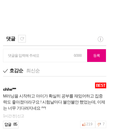
댓글
댓글을 입력해 주세요
0/300
등록
호감순
최신순
BEST
chhe***
M러닝을 시작하고 아이가 확실히 공부를 재밌어하고 집중
력도 좋아졌더라구요 ! 시험날마다 불안불안 했었는데, 이제
는 너무 기다려지네요 ^^!
1시간 전 | 신고
85
219
7