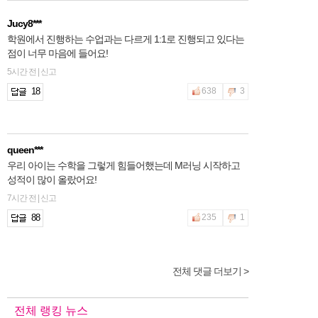
Jucy8***
학원에서 진행하는 수업과는 다르게 1:1로 진행되고 있다는
점이 너무 마음에 들어요!
5시간 전 | 신고
18
638
3
queen***
우리 아이는 수학을 그렇게 힘들어했는데 M러닝 시작하고
성적이 많이 올랐어요!
7시간 전 | 신고
88
235
1
전체 댓글 더보기 >
2hfnt***
학원을 계속 다녀도 성적변화가 너무 미미해서 M러닝 시작
했어요! 많이 기대해봅니다 ~
전체 랭킹 뉴스