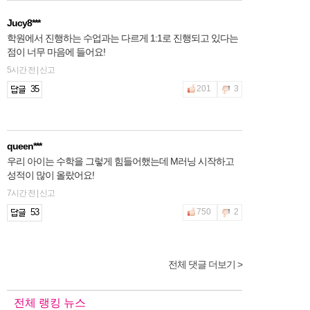
Jucy8***
학원에서 진행하는 수업과는 다르게 1:1로 진행되고 있다는
점이 너무 마음에 들어요!
5시간 전 | 신고
35
201
3
queen***
우리 아이는 수학을 그렇게 힘들어했는데 M러닝 시작하고
성적이 많이 올랐어요!
7시간 전 | 신고
53
750
2
전체 댓글 더보기 >
2hfnt***
학원을 계속 다녀도 성적변화가 너무 미미해서 M러닝 시작
했어요! 많이 기대해봅니다 ~
전체 랭킹 뉴스