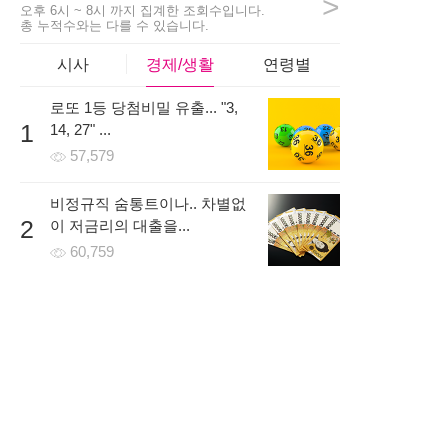
>
2시간 전 | 신고
오후 6시 ~ 8시 까지 집계한 조회수입니다.
총 누적수와는 다를 수 있습니다.
77
322
8
시사
경제/생활
연령별
로또 1등 당첨비밀 유출... "3,
girls***
1
14, 27" ...
걱정반 의심반으로 시작할까 고민하고있었는데 일주일 무료
57,579
로 진행을 먼저 해보고 나서 결정해도 된다는 말을 듣고 신청
했어요! 처음에는 낯설어 하더니 금방 적응하더라구요~
비정규직 숨통트이나.. 차별없
5시간 전 | 신고
2
이 저금리의 대출을...
85
828
6
60,759
온라인 시대, 개인회생파산 조
3
건 무료조회 후 무방문으로...
41,150
한국로또 30억 터진다! 이번 회
4
차 번호 6자리를...
58,844