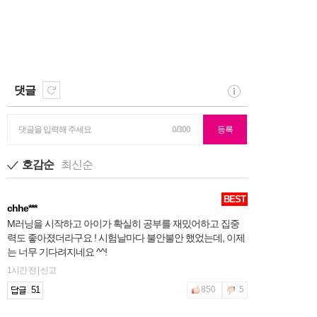
댓글
댓글을 입력해 주세요
0/300
등록
호감순
최신순
BEST
chhe***
M러닝을 시작하고 아이가 확실히 공부를 재밌어하고 집중
력도 좋아졌더라구요 ! 시험날마다 불안불안 했었는데, 이제
는 너무 기다려지네요 ^^!
1시간 전 | 신고
51
850
5