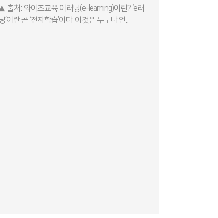
▲ 출처: 와이즈교육 이러닝(e-learning)이란? ‘e러
닝’이란 곧 ‘전자학습’이다. 이것은 누구나 언...