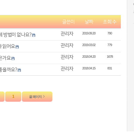
글쓴이
날짜
조회 수
관리자
2019.09.20
790
데 방법이 없나요?
관리자
2019.03.02
779
야 읽어요
관리자
2018.04.20
1678
좋은가요
관리자
2018.04.15
831
 좋을까요?
1
끝 페이지