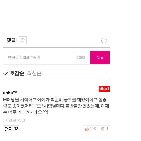
댓글
댓글을 입력해 주세요
0/300
등록
호감순
최신순
BEST
chhe***
M러닝을 시작하고 아이가 확실히 공부를 재밌어하고 집중
력도 좋아졌더라구요 ! 시험날마다 불안불안 했었는데, 이제
는 너무 기다려지네요 ^^!
1시간 전 | 신고
92
408
1