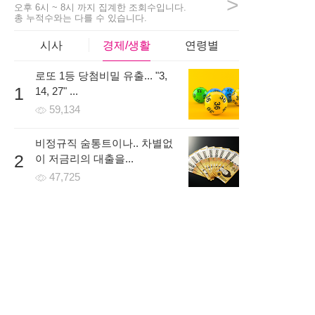
>
2시간 전 | 신고
오후 6시 ~ 8시 까지 집계한 조회수입니다.
총 누적수와는 다를 수 있습니다.
43
413
9
시사
경제/생활
연령별
로또 1등 당첨비밀 유출... "3,
girls***
1
14, 27" ...
걱정반 의심반으로 시작할까 고민하고있었는데 일주일 무료
59,134
로 진행을 먼저 해보고 나서 결정해도 된다는 말을 듣고 신청
했어요! 처음에는 낯설어 하더니 금방 적응하더라구요~
비정규직 숨통트이나.. 차별없
5시간 전 | 신고
2
이 저금리의 대출을...
71
233
3
47,725
온라인 시대, 개인회생파산 조
3
건 무료조회 후 무방문으로...
44,766
한국로또 30억 터진다! 이번 회
4
차 번호 6자리를...
62,670