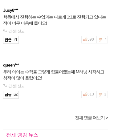
Jucy8***
학원에서 진행하는 수업과는 다르게 1:1로 진행되고 있다는
점이 너무 마음에 들어요!
5시간 전 | 신고
21
590
7
queen***
우리 아이는 수학을 그렇게 힘들어했는데 M러닝 시작하고
성적이 많이 올랐어요!
7시간 전 | 신고
52
613
3
전체 댓글 더보기 >
2hfnt***
학원을 계속 다녀도 성적변화가 너무 미미해서 M러닝 시작
했어요! 많이 기대해봅니다 ~
전체 랭킹 뉴스