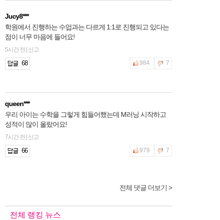
Jucy8***
학원에서 진행하는 수업과는 다르게 1:1로 진행되고 있다는
점이 너무 마음에 들어요!
5시간 전 | 신고
68
984
7
queen***
우리 아이는 수학을 그렇게 힘들어했는데 M러닝 시작하고
성적이 많이 올랐어요!
7시간 전 | 신고
66
979
7
전체 댓글 더보기 >
2hfnt***
학원을 계속 다녀도 성적변화가 너무 미미해서 M러닝 시작
했어요! 많이 기대해봅니다 ~
전체 랭킹 뉴스