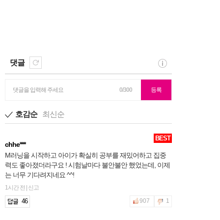
댓글
댓글을 입력해 주세요
0/300
등록
호감순
최신순
BEST
chhe***
M러닝을 시작하고 아이가 확실히 공부를 재밌어하고 집중
력도 좋아졌더라구요 ! 시험날마다 불안불안 했었는데, 이제
는 너무 기다려지네요 ^^!
1시간 전 | 신고
46
907
1