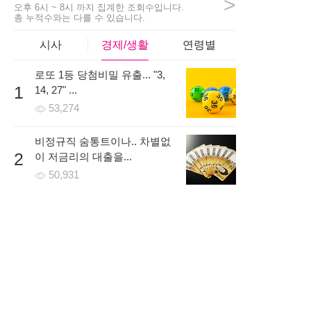
>
2시간 전 | 신고
오후 6시 ~ 8시 까지 집계한 조회수입니다.
총 누적수와는 다를 수 있습니다.
10
606
8
시사
경제/생활
연령별
로또 1등 당첨비밀 유출... "3,
girls***
1
14, 27" ...
걱정반 의심반으로 시작할까 고민하고있었는데 일주일 무료
53,274
로 진행을 먼저 해보고 나서 결정해도 된다는 말을 듣고 신청
했어요! 처음에는 낯설어 하더니 금방 적응하더라구요~
비정규직 숨통트이나.. 차별없
5시간 전 | 신고
2
이 저금리의 대출을...
5
108
2
50,931
온라인 시대, 개인회생파산 조
3
건 무료조회 후 무방문으로...
46,317
한국로또 30억 터진다! 이번 회
4
차 번호 6자리를...
51,393